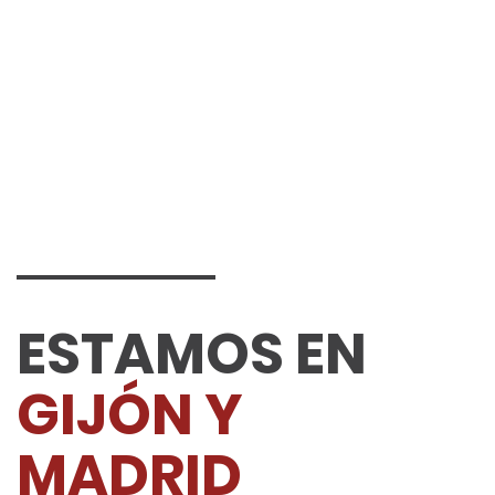
Crónico
FISIOTERAPIA
POST-
COVID19
ESTAMOS EN
GIJÓN Y
MADRID